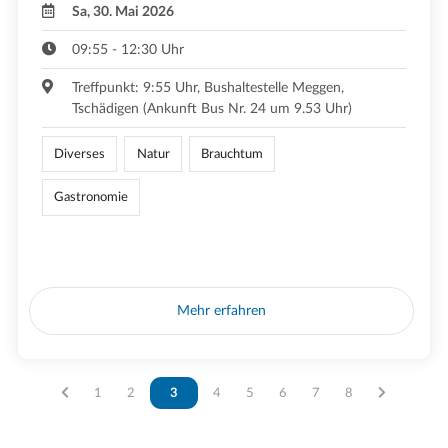
Sa, 30. Mai 2026
09:55 - 12:30 Uhr
Treffpunkt: 9:55 Uhr, Bushaltestelle Meggen,
Tschädigen (Ankunft Bus Nr. 24 um 9.53 Uhr)
Diverses
Natur
Brauchtum
Gastronomie
Mehr erfahren
Vous êtes sur la page
1
Vous êtes sur la page
2
Vous êtes sur la page
3
Vous êtes sur la page
4
Vous êtes sur la page
5
Vous êtes sur la page
6
Vous êtes sur la page
7
Vous êtes sur la p
8