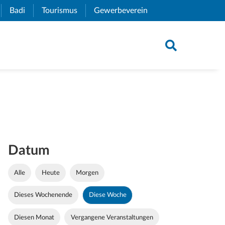
xternal Link)
Badi
(External Link)
Tourismus
(External Link)
Gewerbeverein
(External Link)
Datum
Alle
Heute
Morgen
Dieses Wochenende
Diese Woche
Diesen Monat
Vergangene Veranstaltungen