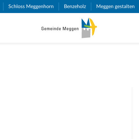
(External Link)
Schloss Meggenhorn
(External Link)
Benzeholz
(External Link)
Meggen gestalten
(E