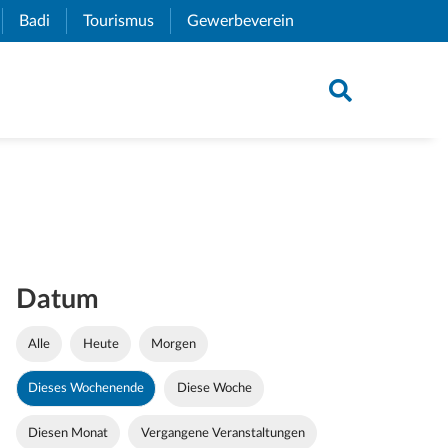
xternal Link)
Badi
(External Link)
Tourismus
(External Link)
Gewerbeverein
(External Link)
Datum
Alle
Heute
Morgen
Dieses Wochenende
Diese Woche
Diesen Monat
Vergangene Veranstaltungen