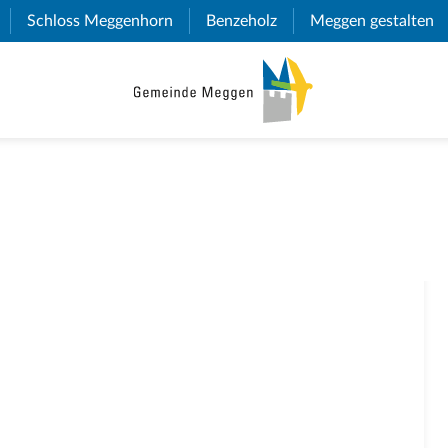
(External Link)
Schloss Meggenhorn
(External Link)
Benzeholz
(External Link)
Meggen gestalten
(E