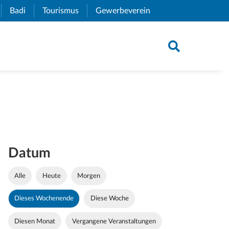
xternal Link)
Badi
(External Link)
Tourismus
(External Link)
Gewerbeverein
(External Link)
Datum
Alle
Heute
Morgen
Dieses Wochenende
Diese Woche
Diesen Monat
Vergangene Veranstaltungen