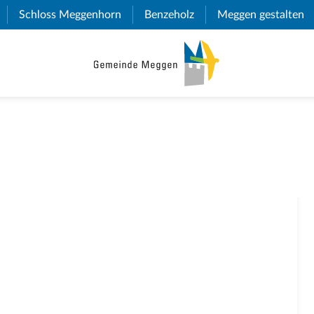
(External Link)
Schloss Meggenhorn
(External Link)
Benzeholz
(External Link)
Meggen gestalten
(E