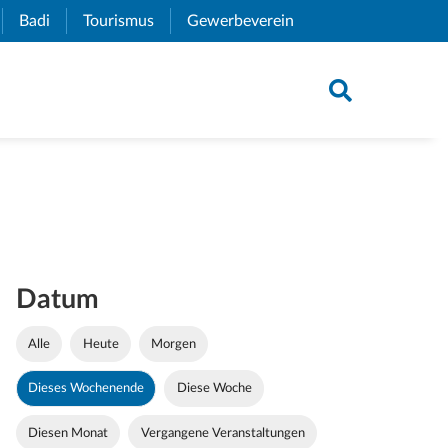
xternal Link)
Badi
(External Link)
Tourismus
(External Link)
Gewerbeverein
(External Link)
Datum
Alle
Heute
Morgen
Dieses Wochenende
Diese Woche
Diesen Monat
Vergangene Veranstaltungen