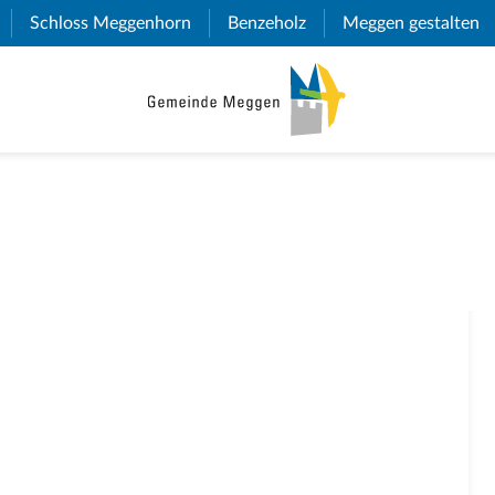
(External Link)
Schloss Meggenhorn
(External Link)
Benzeholz
(External Link)
Meggen gestalten
(E