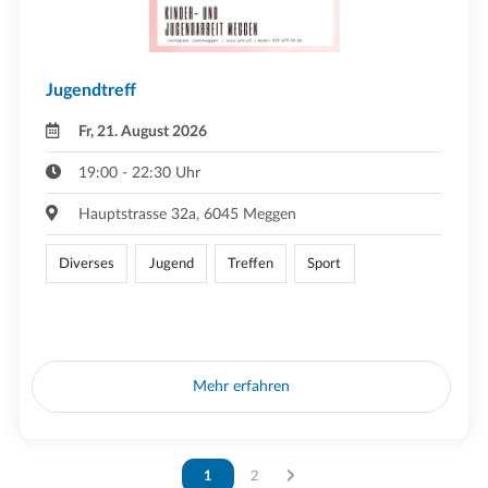
Jugendtreff
Fr, 21. August 2026
19:00 - 22:30 Uhr
Hauptstrasse 32a, 6045 Meggen
Diverses
Jugend
Treffen
Sport
Mehr erfahren
Vous êtes sur la page
1
Vous êtes sur la page
2