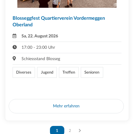
Blosseggfest Quartierverein Vordermeggen
Oberland
Sa, 22. August 2026
17:00 - 23:00 Uhr
Schiessstand Blosseg
Diverses
Jugend
Treffen
Senioren
Mehr erfahren
Vous êtes sur la page
1
Vous êtes sur la page
2