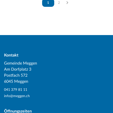
Vous êtes sur la page
1
Vous êtes sur la page
2
Kontakt
Gemeinde Meggen
Am Dorfplatz 3
Postfach 572
6045 Meggen
041 379 81 11
info@meggen.ch
Öffnungszeiten