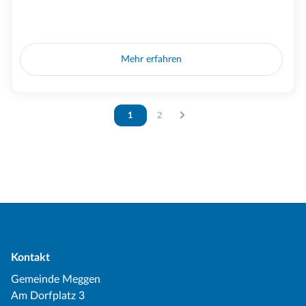
Mehr erfahren
Vous êtes sur la page
1
Vous êtes sur la page
2
Kontakt
Gemeinde Meggen
Am Dorfplatz 3