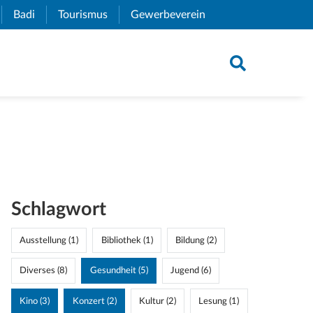
xternal Link)
Badi
(External Link)
Tourismus
(External Link)
Gewerbeverein
(External Link)
Schlagwort
Ausstellung (1)
Bibliothek (1)
Bildung (2)
Diverses (8)
Gesundheit (5)
Jugend (6)
Kino (3)
Konzert (2)
Kultur (2)
Lesung (1)