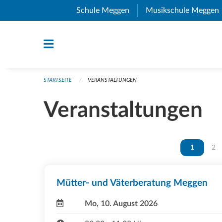
Navigation überspringen
Schule Meggen
(External Link)
Musikschule Meggen
STARTSEITE
VERANSTALTUNGEN
Veranstaltungen
Vous êtes 
1
Vou
2
Mütter- und Väterberatung Meggen
Mo, 10. August 2026