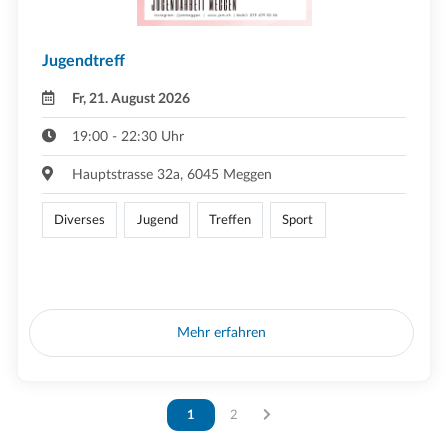
Jugendtreff
Fr, 21. August 2026
19:00 - 22:30 Uhr
Hauptstrasse 32a, 6045 Meggen
Diverses
Jugend
Treffen
Sport
Mehr erfahren
Vous êtes sur la page
1
Vous êtes sur la page
2