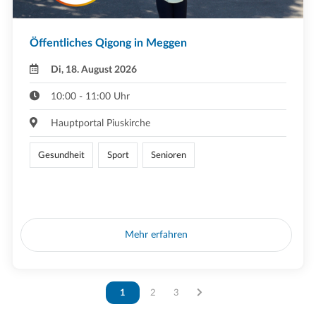
Öffentliches Qigong in Meggen
Di, 18. August 2026
10:00 - 11:00 Uhr
Hauptportal Piuskirche
Gesundheit
Sport
Senioren
Mehr erfahren
Vous êtes sur la page
1
Vous êtes sur la page
2
Vous êtes sur la page
3