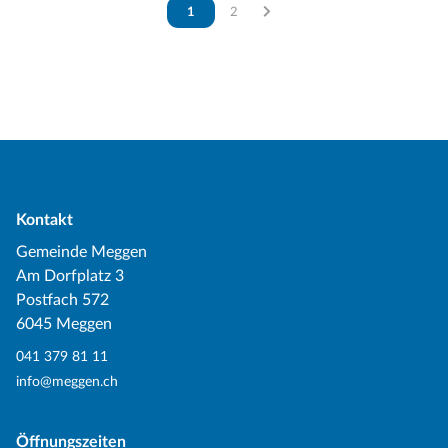
Vous êtes sur la page
1
Vous êtes sur la page
2
Kontakt
Gemeinde Meggen
Am Dorfplatz 3
Postfach 572
6045 Meggen
041 379 81 11
info@meggen.ch
Öffnungszeiten