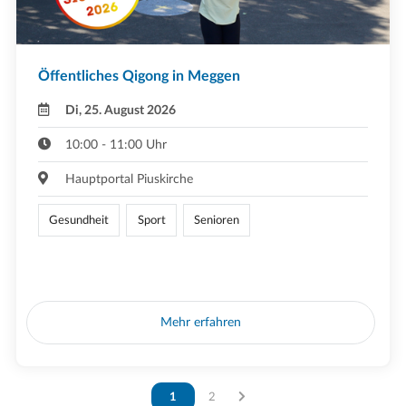
Öffentliches Qigong in Meggen
Di, 25. August 2026
10:00 - 11:00 Uhr
Hauptportal Piuskirche
Gesundheit
Sport
Senioren
Mehr erfahren
Vous êtes sur la page
1
Vous êtes sur la page
2