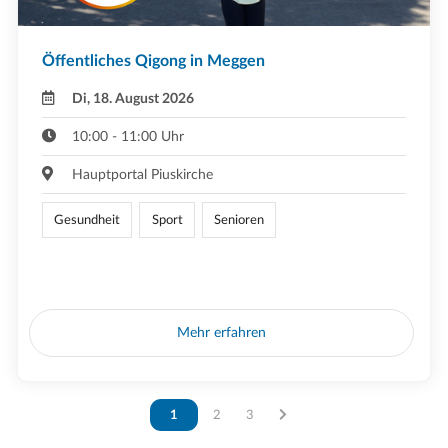
Öffentliches Qigong in Meggen
Di, 18. August 2026
10:00 - 11:00 Uhr
Hauptportal Piuskirche
Gesundheit
Sport
Senioren
Mehr erfahren
Vous êtes sur la page
1
Vous êtes sur la page
2
Vous êtes sur la page
3