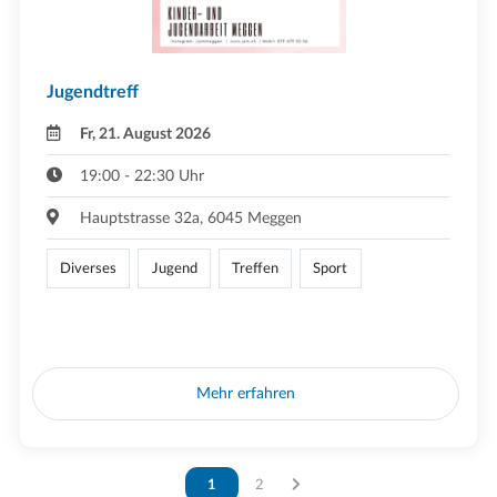
Jugendtreff
Fr, 21. August 2026
19:00 - 22:30 Uhr
Hauptstrasse 32a, 6045 Meggen
Diverses
Jugend
Treffen
Sport
Mehr erfahren
Vous êtes sur la page
1
Vous êtes sur la page
2