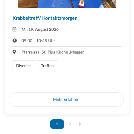
Krabbeltreff/ Kontaktzmorgen
Mi, 19. August 2026
09:00 - 10:45 Uhr
Pfarreisaal St. Pius Kirche ,Meggen
Diverses
Treffen
Mehr erfahren
Vous êtes sur la page
1
Vous êtes sur la page
2