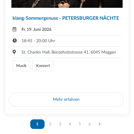
klang-Sommergenuss - PETERSBURGER NÄCHTE
Fr, 19. Juni 2026
18:45 - 20:00 Uhr
St. Charles Hall, Benzeholzstrasse 41, 6045 Meggen
Musik
Konzert
Mehr erfahren
Vous êtes sur la page
1
Vous êtes sur la page
2
Vous êtes sur la page
3
Vous êtes sur la page
4
Vous êtes sur la page
5
Vous êtes sur la page
6