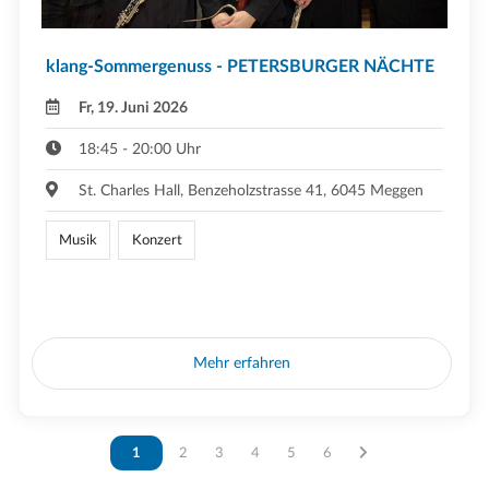
klang-Sommergenuss - PETERSBURGER NÄCHTE
Fr, 19. Juni 2026
18:45 - 20:00 Uhr
St. Charles Hall, Benzeholzstrasse 41, 6045 Meggen
Musik
Konzert
Mehr erfahren
Vous êtes sur la page
1
Vous êtes sur la page
2
Vous êtes sur la page
3
Vous êtes sur la page
4
Vous êtes sur la page
5
Vous êtes sur la page
6