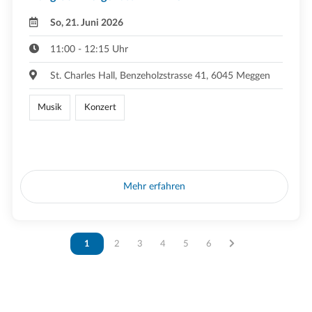
So, 21. Juni 2026
11:00 - 12:15 Uhr
St. Charles Hall, Benzeholzstrasse 41, 6045 Meggen
Musik
Konzert
Mehr erfahren
Vous êtes sur la page
1
Vous êtes sur la page
2
Vous êtes sur la page
3
Vous êtes sur la page
4
Vous êtes sur la page
5
Vous êtes sur la page
6