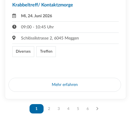
Krabbeltreff/ Kontaktzmorge
Mi, 24. Juni 2026
09:00 - 10:45 Uhr
Schlösslistrasse 2, 6045 Meggen
Diverses
Treffen
Mehr erfahren
Vous êtes sur la page
1
Vous êtes sur la page
2
Vous êtes sur la page
3
Vous êtes sur la page
4
Vous êtes sur la page
5
Vous êtes sur la page
6