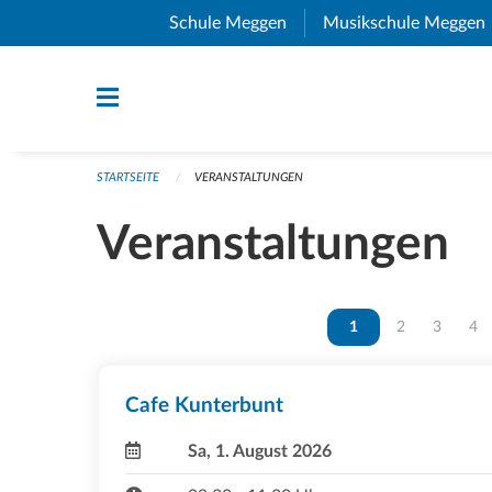
Navigation überspringen
Schule Meggen
(External Link)
Musikschule Meggen
STARTSEITE
VERANSTALTUNGEN
Veranstaltungen
Vous êtes sur la page
1
Vous êtes sur 
2
Vous ête
3
Vou
4
Cafe Kunterbunt
Sa, 1. August 2026