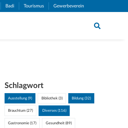
xternal Link)
Badi
(External Link)
Tourismus
(External Link)
Gewerbeverein
(External Link)
Schlagwort
Ausstellung (9)
Bibliothek (3)
Bildung (32)
Brauchtum (27)
Diverses (116)
Gastronomie (17)
Gesundheit (89)