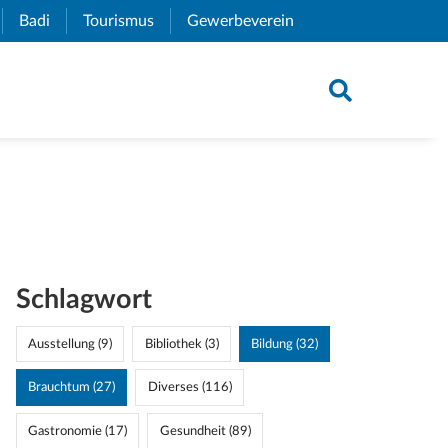
xternal Link)
Badi
(External Link)
Tourismus
(External Link)
Gewerbeverein
(External Link)
Schlagwort
Ausstellung (9)
Bibliothek (3)
Bildung (32)
Brauchtum (27)
Diverses (116)
Gastronomie (17)
Gesundheit (89)