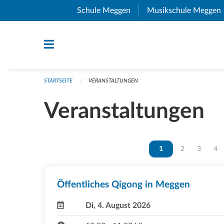
Navigation überspringen
Schule Meggen
(External Link)
Musikschule Meggen
STARTSEITE
VERANSTALTUNGEN
Veranstaltungen
Vous êtes sur la page
1
Vous êtes sur 
2
Vous ête
3
Vou
4
Öffentliches Qigong in Meggen
Di, 4. August 2026