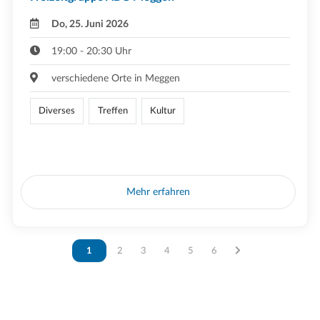
Do, 25. Juni 2026
19:00 - 20:30 Uhr
verschiedene Orte in Meggen
Diverses
Treffen
Kultur
Mehr erfahren
Vous êtes sur la page
1
Vous êtes sur la page
2
Vous êtes sur la page
3
Vous êtes sur la page
4
Vous êtes sur la page
5
Vous êtes sur la page
6