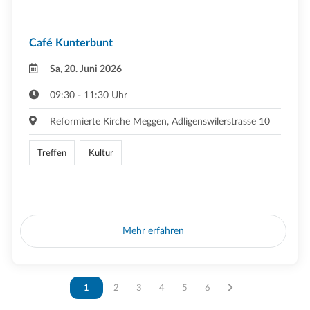
Café Kunterbunt
Sa, 20. Juni 2026
09:30 - 11:30 Uhr
Reformierte Kirche Meggen, Adligenswilerstrasse 10
Treffen
Kultur
Mehr erfahren
Vous êtes sur la page
1
Vous êtes sur la page
2
Vous êtes sur la page
3
Vous êtes sur la page
4
Vous êtes sur la page
5
Vous êtes sur la page
6