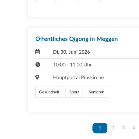
Öffentliches Qigong in Meggen
Di, 30. Juni 2026
10:00 - 11:00 Uhr
Hauptportal Piuskirche
Gesundheit
Sport
Senioren
Vous êtes sur la page
1
Vous êtes sur 
2
Vous ête
3
Vou
4