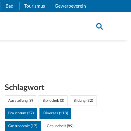
xternal Link)
Badi
(External Link)
Tourismus
(External Link)
Gewerbeverein
(External Link)
Schlagwort
Ausstellung (9)
Bibliothek (3)
Bildung (32)
Brauchtum (27)
Diverses (118)
Gastronomie (17)
Gesundheit (89)