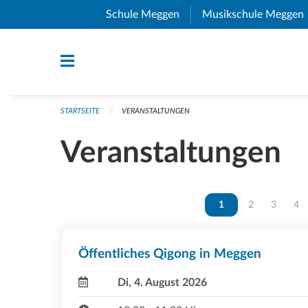
Navigation überspringen
Schule Meggen
(External Link)
Musikschule Meggen
STARTSEITE
VERANSTALTUNGEN
Veranstaltungen
Vous êtes sur la page
1
Vous êtes sur 
2
Vous ête
3
Vou
4
Öffentliches Qigong in Meggen
Di, 4. August 2026