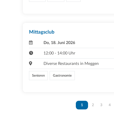
Mittagsclub
Do, 18. Juni 2026
12:00 - 14:00 Uhr
Diverse Restaurants in Meggen
Senioren
Gastronomie
Vous êtes sur la page
1
Vous êtes sur 
2
Vous ête
3
Vou
4