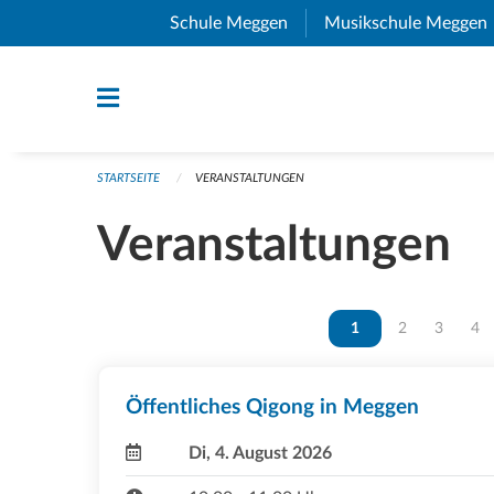
Navigation überspringen
Schule Meggen
(External Link)
Musikschule Meggen
STARTSEITE
VERANSTALTUNGEN
Veranstaltungen
Vous êtes sur la page
1
Vous êtes sur 
2
Vous ête
3
Vou
4
Öffentliches Qigong in Meggen
Di, 4. August 2026