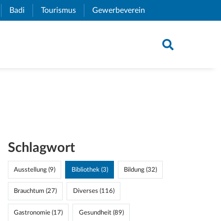
xternal Link)
Badi
(External Link)
Tourismus
(External Link)
Gewerbeverein
(External Link)
Schlagwort
Ausstellung (9)
Bibliothek (3)
Bildung (32)
Brauchtum (27)
Diverses (116)
Gastronomie (17)
Gesundheit (89)