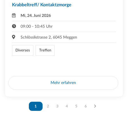
Krabbeltreff/ Kontaktzmorge
Mi, 24. Juni 2026
09:00 - 10:45 Uhr
Schlösslistrasse 2, 6045 Meggen
Diverses
Treffen
Mehr erfahren
Vous êtes sur la page
1
Vous êtes sur la page
2
Vous êtes sur la page
3
Vous êtes sur la page
4
Vous êtes sur la page
5
Vous êtes sur la page
6