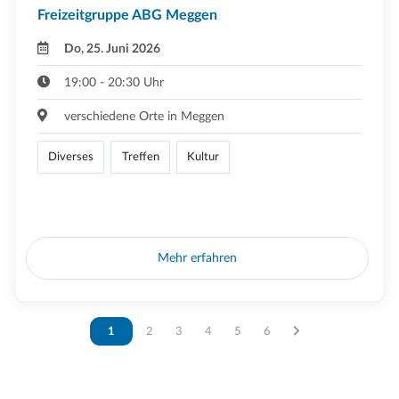
Freizeitgruppe ABG Meggen
Do, 25. Juni 2026
19:00 - 20:30 Uhr
verschiedene Orte in Meggen
Diverses
Treffen
Kultur
Mehr erfahren
Vous êtes sur la page
1
Vous êtes sur la page
2
Vous êtes sur la page
3
Vous êtes sur la page
4
Vous êtes sur la page
5
Vous êtes sur la page
6