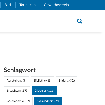
xternal Link)
Badi
(External Link)
Tourismus
(External Link)
Gewerbeverein
(External Link)
Schlagwort
Ausstellung (9)
Bibliothek (3)
Bildung (32)
Brauchtum (27)
Diverses (116)
Gastronomie (17)
Gesundheit (89)