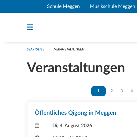
Navigation überspringen
Schule Meggen
(External Link)
Musikschule Meggen
STARTSEITE
VERANSTALTUNGEN
Veranstaltungen
Vous êtes sur la page
1
Vous êtes sur 
2
Vous ête
3
Vou
4
Öffentliches Qigong in Meggen
Di, 4. August 2026