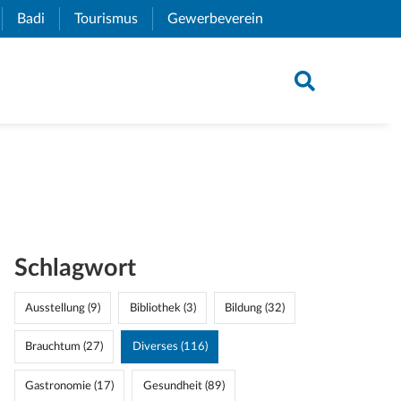
xternal Link)
Badi
(External Link)
Tourismus
(External Link)
Gewerbeverein
(External Link)
Schlagwort
Ausstellung (9)
Bibliothek (3)
Bildung (32)
Brauchtum (27)
Diverses (116)
Gastronomie (17)
Gesundheit (89)