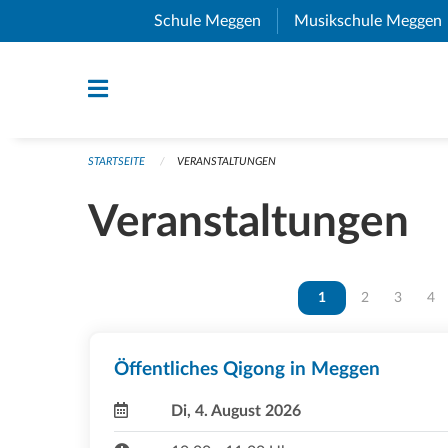
Navigation überspringen
Schule Meggen
(External Link)
Musikschule Meggen
STARTSEITE
VERANSTALTUNGEN
Veranstaltungen
Vous êtes sur la page
1
Vous êtes sur 
2
Vous ête
3
Vou
4
Öffentliches Qigong in Meggen
Di, 4. August 2026