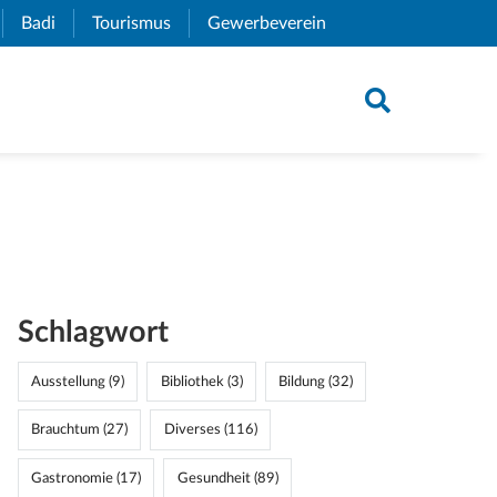
xternal Link)
Badi
(External Link)
Tourismus
(External Link)
Gewerbeverein
(External Link)
Schlagwort
Ausstellung (9)
Bibliothek (3)
Bildung (32)
Brauchtum (27)
Diverses (116)
Gastronomie (17)
Gesundheit (89)