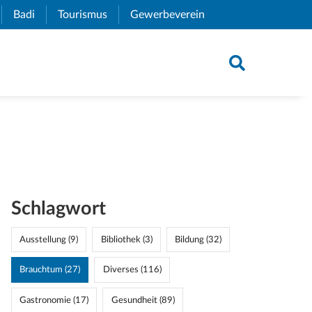
xternal Link)
Badi
(External Link)
Tourismus
(External Link)
Gewerbeverein
(External Link)
Schlagwort
Ausstellung (9)
Bibliothek (3)
Bildung (32)
Brauchtum (27)
Diverses (116)
Gastronomie (17)
Gesundheit (89)