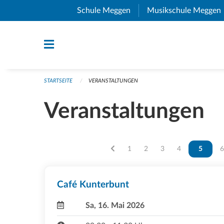
Navigation überspringen
Schule Meggen
(External Link)
Musikschule Meggen
STARTSEITE
VERANSTALTUNGEN
Veranstaltungen
Vous êtes sur la page
1
Vous êtes sur la page
2
Vous êtes sur la pag
3
Vous êtes sur l
4
Vous ête
5
V
6
Café Kunterbunt
Sa, 16. Mai 2026