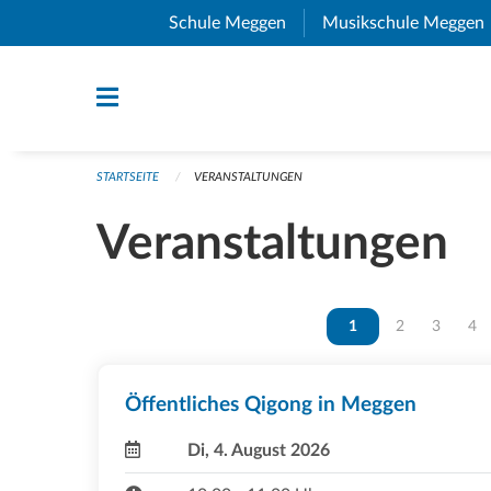
Navigation überspringen
Schule Meggen
(External Link)
Musikschule Meggen
STARTSEITE
VERANSTALTUNGEN
Veranstaltungen
Vous êtes sur la page
1
Vous êtes sur 
2
Vous ête
3
Vou
4
Öffentliches Qigong in Meggen
Di, 4. August 2026