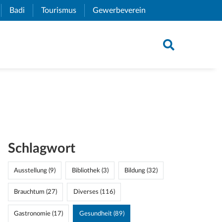
xternal Link)
Badi
(External Link)
Tourismus
(External Link)
Gewerbeverein
(External Link)
Schlagwort
Ausstellung (9)
Bibliothek (3)
Bildung (32)
Brauchtum (27)
Diverses (116)
Gastronomie (17)
Gesundheit (89)