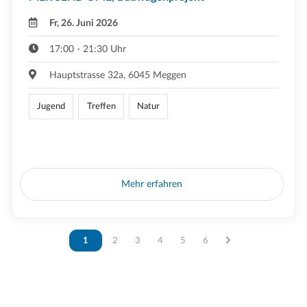
Fr, 26. Juni 2026
17:00 - 21:30 Uhr
Hauptstrasse 32a, 6045 Meggen
Jugend
Treffen
Natur
Mehr erfahren
Vous êtes sur la page
1
Vous êtes sur la page
2
Vous êtes sur la page
3
Vous êtes sur la page
4
Vous êtes sur la page
5
Vous êtes sur la page
6