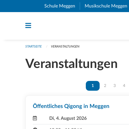
Navigation überspringen
Schule Meggen
(External Link)
Musikschule Meggen
STARTSEITE
VERANSTALTUNGEN
Veranstaltungen
Vous êtes sur la page
1
Vous êtes sur 
2
Vous ête
3
Vou
4
Öffentliches Qigong in Meggen
Di, 4. August 2026