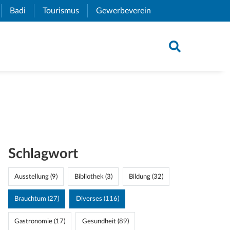
xternal Link)
Badi
(External Link)
Tourismus
(External Link)
Gewerbeverein
(External Link)
Schlagwort
Ausstellung (9)
Bibliothek (3)
Bildung (32)
Brauchtum (27)
Diverses (116)
Gastronomie (17)
Gesundheit (89)