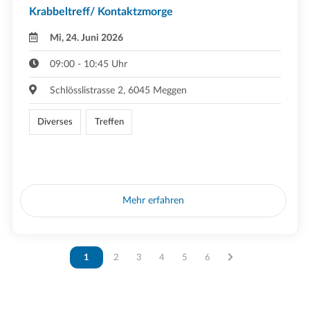
Krabbeltreff/ Kontaktzmorge
Mi, 24. Juni 2026
09:00 - 10:45 Uhr
Schlösslistrasse 2, 6045 Meggen
Diverses
Treffen
Mehr erfahren
Vous êtes sur la page
1
Vous êtes sur la page
2
Vous êtes sur la page
3
Vous êtes sur la page
4
Vous êtes sur la page
5
Vous êtes sur la page
6