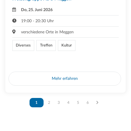
Do, 25. Juni 2026
19:00 - 20:30 Uhr
verschiedene Orte in Meggen
Diverses
Treffen
Kultur
Mehr erfahren
Vous êtes sur la page
1
Vous êtes sur la page
2
Vous êtes sur la page
3
Vous êtes sur la page
4
Vous êtes sur la page
5
Vous êtes sur la page
6