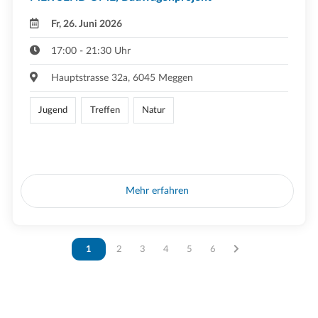
Fr, 26. Juni 2026
17:00 - 21:30 Uhr
Hauptstrasse 32a, 6045 Meggen
Jugend
Treffen
Natur
Mehr erfahren
Vous êtes sur la page
1
Vous êtes sur la page
2
Vous êtes sur la page
3
Vous êtes sur la page
4
Vous êtes sur la page
5
Vous êtes sur la page
6