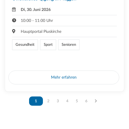
Di, 30. Juni 2026
10:00 - 11:00 Uhr
Hauptportal Piuskirche
Gesundheit
Sport
Senioren
Mehr erfahren
Vous êtes sur la page
1
Vous êtes sur la page
2
Vous êtes sur la page
3
Vous êtes sur la page
4
Vous êtes sur la page
5
Vous êtes sur la page
6