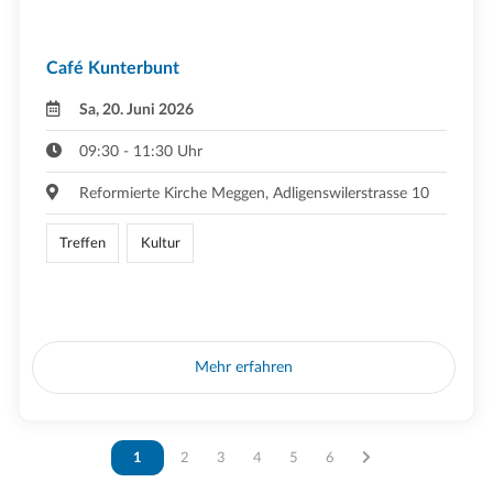
Café Kunterbunt
Sa, 20. Juni 2026
09:30 - 11:30 Uhr
Reformierte Kirche Meggen, Adligenswilerstrasse 10
Treffen
Kultur
Mehr erfahren
Vous êtes sur la page
1
Vous êtes sur la page
2
Vous êtes sur la page
3
Vous êtes sur la page
4
Vous êtes sur la page
5
Vous êtes sur la page
6