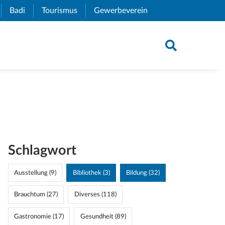
xternal Link)
Badi
(External Link)
Tourismus
(External Link)
Gewerbeverein
(External Link)
Schlagwort
Ausstellung (9)
Bibliothek (3)
Bildung (32)
Brauchtum (27)
Diverses (118)
Gastronomie (17)
Gesundheit (89)