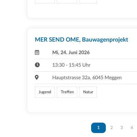
MER SEND OME, Bauwagenprojekt
Mi, 24. Juni 2026
13:30 - 15:45 Uhr
Hauptstrasse 32a, 6045 Meggen
Jugend
Treffen
Natur
Vous êtes sur la page
1
Vous êtes sur 
2
Vous ête
3
Vou
4