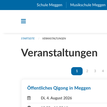
Navigation überspringen
Schule Meggen
(External Link)
Musikschule Meggen
STARTSEITE
VERANSTALTUNGEN
Veranstaltungen
Vous êtes sur la page
1
Vous êtes sur 
2
Vous ête
3
Vou
4
Öffentliches Qigong in Meggen
Di, 4. August 2026