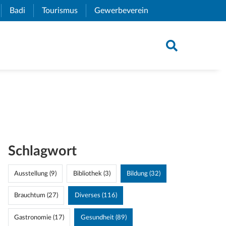
xternal Link)
Badi
(External Link)
Tourismus
(External Link)
Gewerbeverein
(External Link)
Schlagwort
Ausstellung (9)
Bibliothek (3)
Bildung (32)
Brauchtum (27)
Diverses (116)
Gastronomie (17)
Gesundheit (89)