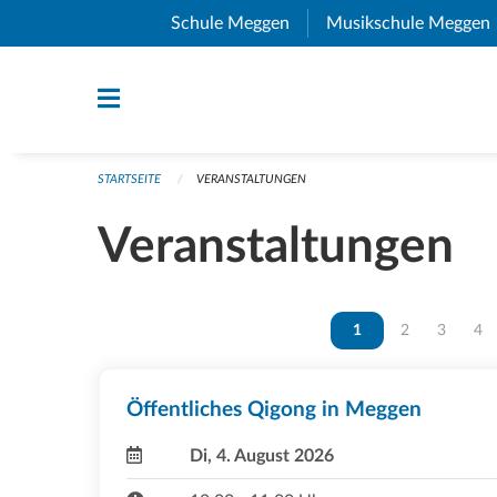
Navigation überspringen
Schule Meggen
(External Link)
Musikschule Meggen
STARTSEITE
VERANSTALTUNGEN
Veranstaltungen
Vous êtes sur la page
1
Vous êtes sur 
2
Vous ête
3
Vou
4
Öffentliches Qigong in Meggen
Di, 4. August 2026