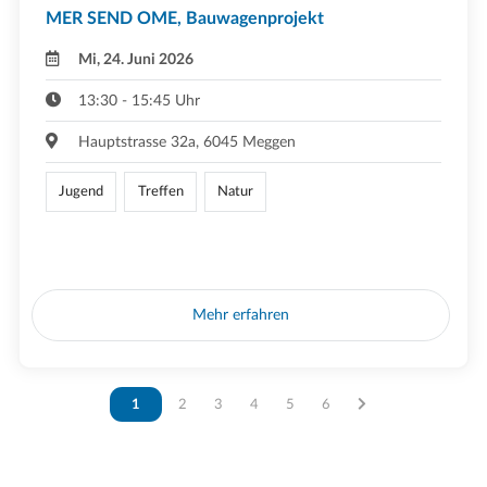
MER SEND OME, Bauwagenprojekt
Mi, 24. Juni 2026
13:30 - 15:45 Uhr
Hauptstrasse 32a, 6045 Meggen
Jugend
Treffen
Natur
Mehr erfahren
Vous êtes sur la page
1
Vous êtes sur la page
2
Vous êtes sur la page
3
Vous êtes sur la page
4
Vous êtes sur la page
5
Vous êtes sur la page
6