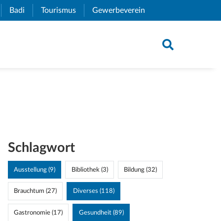
xternal Link)
Badi
(External Link)
Tourismus
(External Link)
Gewerbeverein
(External Link)
Schlagwort
Ausstellung (9)
Bibliothek (3)
Bildung (32)
Brauchtum (27)
Diverses (118)
Gastronomie (17)
Gesundheit (89)