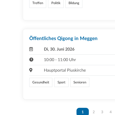
Treffen
Politik
Bildung
Öffentliches Qigong in Meggen
Di, 30. Juni 2026
10:00 - 11:00 Uhr
Hauptportal Piuskirche
Gesundheit
Sport
Senioren
Vous êtes sur la page
1
Vous êtes sur 
2
Vous ête
3
Vou
4