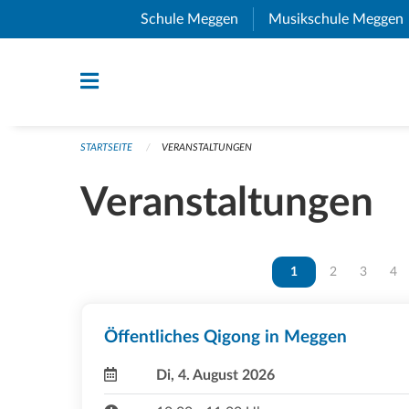
Navigation überspringen
Schule Meggen
(External Link)
Musikschule Meggen
STARTSEITE
VERANSTALTUNGEN
Veranstaltungen
Vous êtes sur la page
1
Vous êtes sur 
2
Vous ête
3
Vou
4
Öffentliches Qigong in Meggen
Di, 4. August 2026