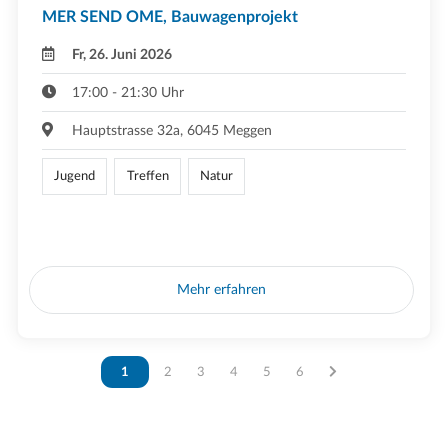
MER SEND OME, Bauwagenprojekt
Fr, 26. Juni 2026
17:00 - 21:30 Uhr
Hauptstrasse 32a, 6045 Meggen
Jugend
Treffen
Natur
Mehr erfahren
Vous êtes sur la page
1
Vous êtes sur la page
2
Vous êtes sur la page
3
Vous êtes sur la page
4
Vous êtes sur la page
5
Vous êtes sur la page
6