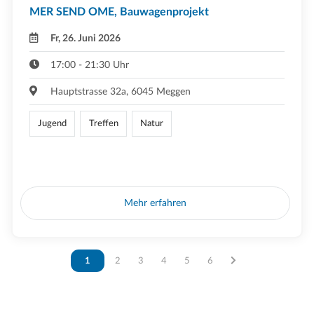
MER SEND OME, Bauwagenprojekt
Fr, 26. Juni 2026
17:00 - 21:30 Uhr
Hauptstrasse 32a, 6045 Meggen
Jugend
Treffen
Natur
Mehr erfahren
Vous êtes sur la page
1
Vous êtes sur la page
2
Vous êtes sur la page
3
Vous êtes sur la page
4
Vous êtes sur la page
5
Vous êtes sur la page
6