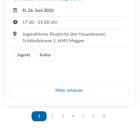
Fr, 26. Juni 2026
17:30 - 21:00 Uhr
Jugendräume Piuskirche (bei Hauptstrasse),
Schlösslistrasse 2, 6045 Meggen
Jugend
Kultur
Mehr erfahren
Vous êtes sur la page
1
Vous êtes sur la page
2
Vous êtes sur la page
3
Vous êtes sur la page
4
Vous êtes sur la page
5
Vous êtes sur la page
6