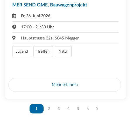
MER SEND OME, Bauwagenprojekt
Fr, 26. Juni 2026
17:00 - 21:30 Uhr
Hauptstrasse 32a, 6045 Meggen
Jugend
Treffen
Natur
Mehr erfahren
Vous êtes sur la page
1
Vous êtes sur la page
2
Vous êtes sur la page
3
Vous êtes sur la page
4
Vous êtes sur la page
5
Vous êtes sur la page
6