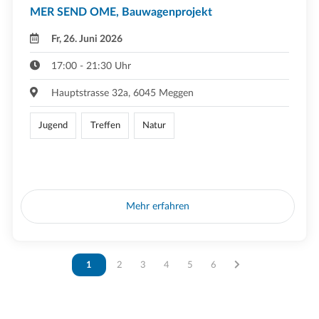
MER SEND OME, Bauwagenprojekt
Fr, 26. Juni 2026
17:00 - 21:30 Uhr
Hauptstrasse 32a, 6045 Meggen
Jugend
Treffen
Natur
Mehr erfahren
Vous êtes sur la page
1
Vous êtes sur la page
2
Vous êtes sur la page
3
Vous êtes sur la page
4
Vous êtes sur la page
5
Vous êtes sur la page
6